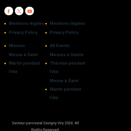
Mentions légales
Mentions légales
Privacy Policy
Privacy Policy
Mission
All Events
Messe à Saint
Messes à Sainte
Martin pendant
Thérèse pendant
l’été
l’été
Messe à Saint
Martin pendant
l’été
Secteur paroissial Savigny-Viry
2026. All
Rights Reserved.