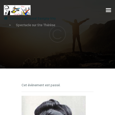
Secteur paroissial Savigny-Viry
Spectacle sur Ste Thérèse
ACCUEIL
HORAIRE DES MESSES
LE SECTEUR PASTORAL
DÉCOUVRIR ET SERVIR
L’ÉGLISE
CÉLÉBRATIONS
PUBLICATIONS
Cet évènement est passé.
CONTACTS