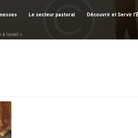
ACCUEIL
 messes
Le secteur pastoral
Découvrir et Servir l’
HORAIRE DES
 à Israël »
MESSES
LE SECTEUR
PASTORAL
DÉCOUVRIR ET
SERVIR L’ÉGLISE
CÉLÉBRATIONS
PUBLICATIONS