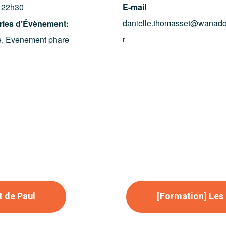
 22h30
E-mail
danielle.thomasset@wanado
ries d’Évènement:
r
e
,
Evenement phare
t de Paul
[Formation] Les