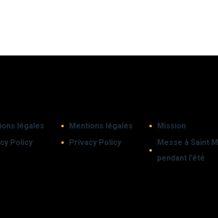
ions légales
Mentions légales
Mission
cy Policy
Privacy Policy
Messe à Saint M
pendant l’été