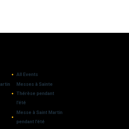
All Events
artin
Messes à Sainte
Thérèse pendant
l’été
Messe à Saint Martin
pendant l’été